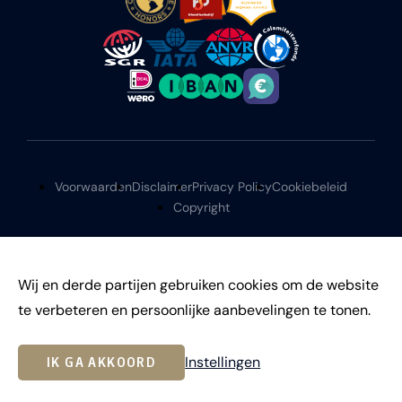
Voorwaarden
Disclaimer
Privacy Policy
Cookiebeleid
Copyright
Wij en derde partijen gebruiken cookies om de website
te verbeteren en persoonlijke aanbevelingen te tonen.
©
2026
Instellingen
IK GA AKKOORD