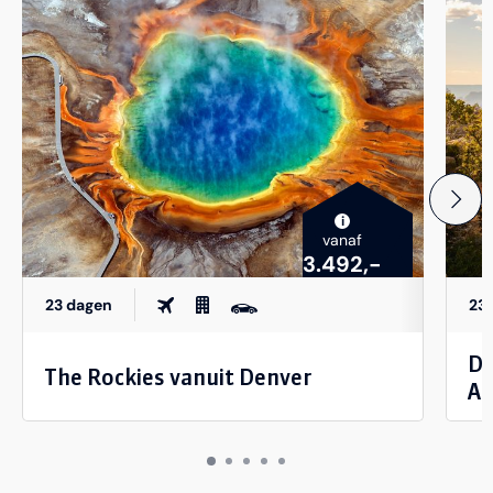
i
vanaf
3.492,-
23 dagen
23
De
The Rockies vanuit Denver
Am