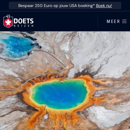
Ga direct naar inhoud
Bespaar 250 Euro op jouw USA boeking*
Boek nu!
MEER