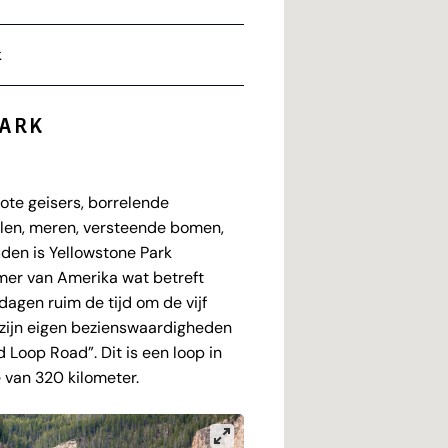
k
PARK
rote geisers, borrelende
llen, meren, versteende bomen,
den is Yellowstone Park
mer van Amerika wat betreft
gen ruim de tijd om de vijf
 zijn eigen bezienswaardigheden
d Loop Road”. Dit is een loop in
 van 320 kilometer.