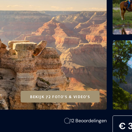
BEKIJK 72 FOTO'S & VIDEO'S
12 Beoordelingen
€ 