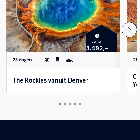
i
vanaf
3.492,-
23 dagen
25
Ca
The Rockies vanuit Denver
Ye