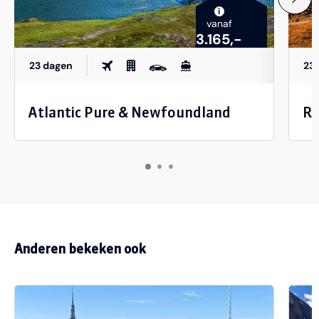
i
vanaf
3.165,-
23 dagen
23
Atlantic Pure & Newfoundland
Ro
Anderen bekeken ook