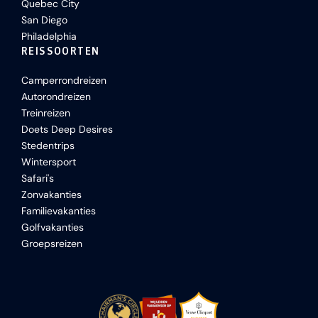
Quebec City
San Diego
Philadelphia
REISSOORTEN
Camperrondreizen
Autorondreizen
Treinreizen
Doets Deep Desires
Stedentrips
Wintersport
Safari's
Zonvakanties
Familievakanties
Golfvakanties
Groepsreizen