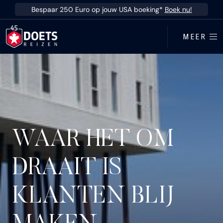
Ga direct naar inhoud
Bespaar 250 Euro op jouw USA boeking*
Boek nu!
MEER
WAAR HET OM
DRAAIT IS
KLANTEN BLIJ