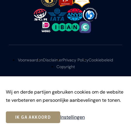
Voorwaarden
Disclaimer
Privacy Policy
Cookiebeleid
Copyright
Wij en derde partijen gebruiken cookies om de website
te verbeteren en persoonlijke aanbevelingen te tonen.
©
2026
Instellingen
IK GA AKKOORD