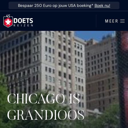
Ga direct naar inhoud
Bespaar 250 Euro op jouw USA boeking*
Boek nu!
MEER
CHICAGO IS
GRANDIOOS