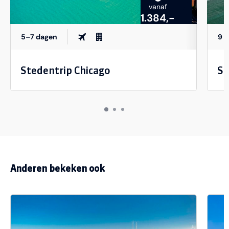
vanaf
1.384,-
5–7 dagen
9 
Stedentrip Chicago
St
Anderen bekeken ook