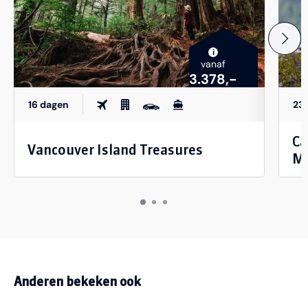
i
vanaf
3.378,-
16 dagen
23
Ca
Vancouver Island Treasures
Mo
Anderen bekeken ook