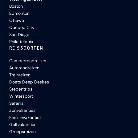
Boston
Edmonton
Ottawa
Quebec City
San Diego
Philadelphia
REISSOORTEN
Camperrondreizen
Autorondreizen
Treinreizen
Doets Deep Desires
Stedentrips
Wintersport
Safari's
Zonvakanties
Familievakanties
Golfvakanties
Groepsreizen