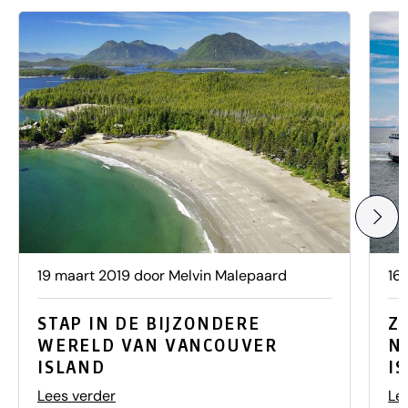
19 maart 2019 door Melvin Malepaard
16
STAP IN DE BIJZONDERE
Z
WERELD VAN VANCOUVER
N
ISLAND
I
Lees verder
Le