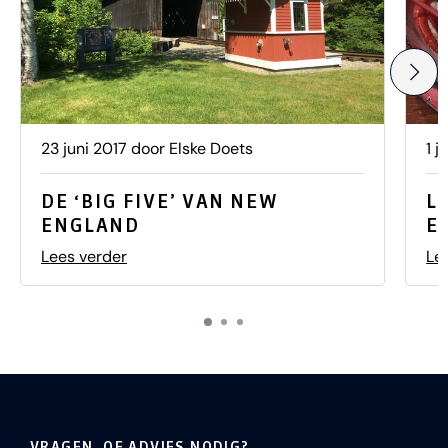
23 juni 2017 door Elske Doets
1 j
DE ‘BIG FIVE’ VAN NEW
L
ENGLAND
E
Lees verder
Le
VRAGEN, OF ADVIES NODIG?