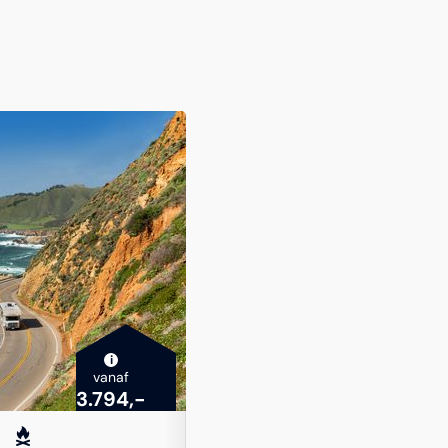
i
vanaf
3.794,-