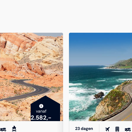
i
vanaf
2.582,-
23 dagen