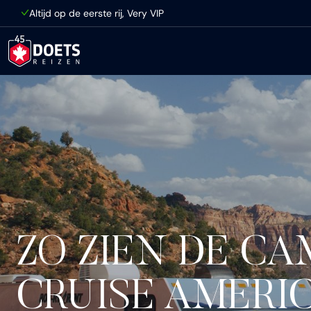
Ga direct naar inhoud
Altijd op de eerste rij, Very VIP
ZO ZIEN DE C
CRUISE AMERIC