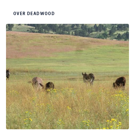
Street, een westernsfeer. De geest van
legendarische figuren met aansprekende namen
OVER DEADWOOD
als Wild Bill Hickock en Potato Creek Johnny, die
indertijd door de straten van Deadwood
zwierven, waart er nog steeds rond.