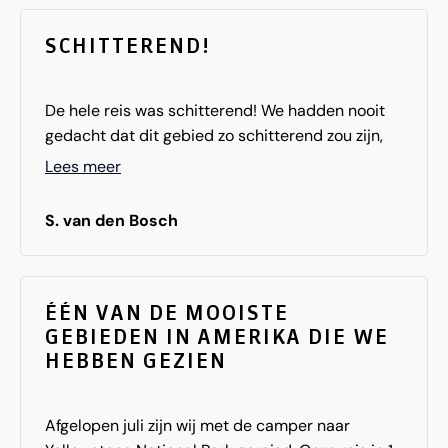
SCHITTEREND!
De hele reis was schitterend! We hadden nooit
gedacht dat dit gebied zo schitterend zou zijn,
Amerika blijft ons verrassen, vooral de
Lees meer
schitterende natuurparken. Na 3 eerdere
rondreizen in Amerika nooit gedacht dat the
S. van den Bosch
Rockies zo'n geweldig mooie reis zou zijn,
schitterende natuurparken, welke zeker niet
onder doen voor het westen van Amerika. Wij zijn
na 4 rondreizen helemaal fan van Amerika!
ÉÉN VAN DE MOOISTE
GEBIEDEN IN AMERIKA DIE WE
HEBBEN GEZIEN
Afgelopen juli zijn wij met de camper naar