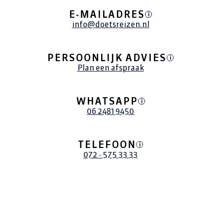
E-MAILADRES
i
info@doetsreizen.nl
PERSOONLIJK ADVIES
i
Plan een afspraak
WHATSAPP
i
06 2481 9450
TELEFOON
i
072 - 575 33 33