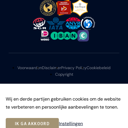
Voorwaarden
Disclaimer
Privacy Policy
Cookiebeleid
Copyright
Wij en derde partijen gebruiken cookies om de website
te verbeteren en persoonlijke aanbevelingen te tonen.
©
2026
Instellingen
IK GA AKKOORD