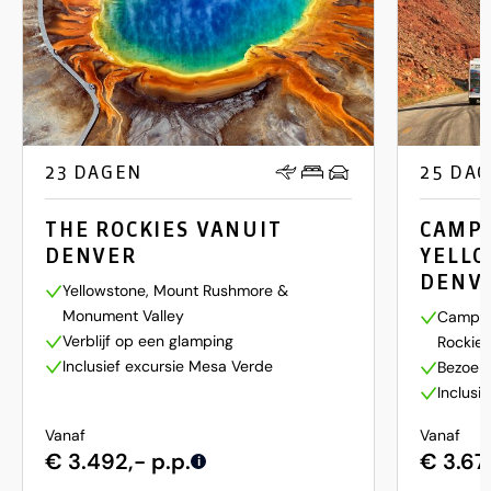
23 DAGEN
25 DA
THE ROCKIES VANUIT
CAMPI
DENVER
YELLO
DENV
Yellowstone, Mount Rushmore &
Monument Valley
Camper
Verblijf op een glamping
Rockie
Inclusief excursie Mesa Verde
Bezoek 
Inclusi
Vanaf
Vanaf
€ 3.492,- p.p.
€ 3.67
i