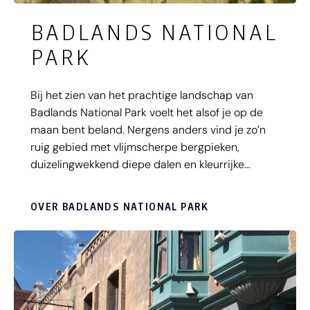
BADLANDS NATIONAL
PARK
Bij het zien van het prachtige landschap van
Badlands National Park voelt het alsof je op de
maan bent beland. Nergens anders vind je zo’n
ruig gebied met vlijmscherpe bergpieken,
duizelingwekkend diepe dalen en kleurrijke
rotslagen. Badlands National Park is een
archeologisch spektakel met de Fossil Exhibit
OVER BADLANDS NATIONAL PARK
Trail waar je kunt zoeken naar fossielen uit de tijd
van dinosaurussen! De inheemse Lakota
noemden het ‘mako sica’ (‘slecht land’), maar laat
het je niet tegenhouden een bezoek te brengen
aan dit natuurpark. Je komt er snel achter dat
Badlands een van de mooiste plekken South