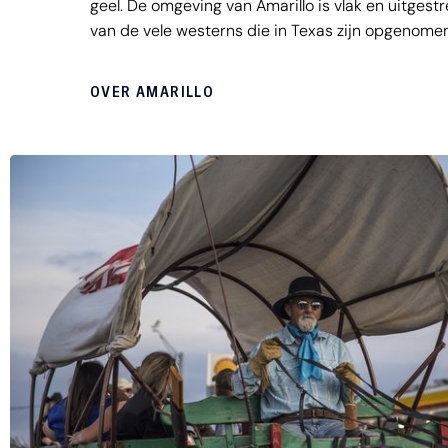
geel. De omgeving van Amarillo is vlak en uitgestr
van de vele westerns die in Texas zijn opgenomen.
bezienswaardigheden als de Cadillac Ranch, de Am
beroemde restaurant The Big Texan Ranch en Wo
OVER AMARILLO