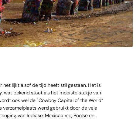
et lijkt alsof de tijd heeft stil gestaan. Het is
ry, wat bekend staat als het mooiste stukje van
 wordt ook wel de “Cowboy Capital of the World”
s verzamelplaats werd gebruikt door de vele
menging van Indiase, Mexicaanse, Poolse en
ving heb je prachtige weidse landschappen die
ntdekken.