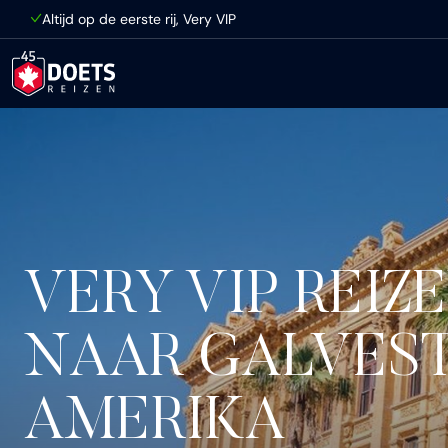
Ga direct naar inhoud
Altijd op de eerste rij, Very VIP
VERY VIP REIZ
NAAR GALVES
AMERIKA