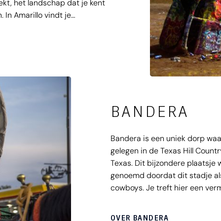
ekt, het landschap dat je kent
 In Amarillo vindt je
arillo Livestock Auction, het
nderland Park.
BANDERA
Bandera is een uniek dorp waar h
gelegen in de Texas Hill Count
Texas. Dit bijzondere plaatsje
genoemd doordat dit stadje al
cowboys. Je treft hier een ver
Westerse culturen. In de omge
geweldig zijn om te paard te o
OVER BANDERA