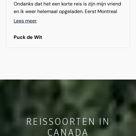
Ondanks dat het een korte reis is zijn mijn vriend
en ik weer helemaal opgeladen. Eerst Montreal
ontdekken en langzaamaan steeds verder het
Lees meer
land in trekken. Met inderdaad als hoogtepunt
de domes. Je kan echt tot rust komen in je eigen
Puck de Wit
wereld. De echte topper is de jacuzzi met het
uitzicht. Vooral in de avond nog even de jacuzzi
in. Top! Misschien gaan we volgend jaar weer!
REISSOORTEN IN
CANADA