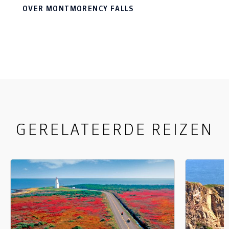
wandelen naar de voet van de watervallen,
OVER MONTMORENCY FALLS
picknicken en historische gebouwen bekijken. In
de winter zien de Falls er totaal anders uit, maar
zeker niet minder mooi. Het water sproeit dan
naar beneden en vormt op die manier een kegel
van ijs die bekend staat als Pain de Sucre of
Sugarloaf.
GERELATEERDE REIZEN