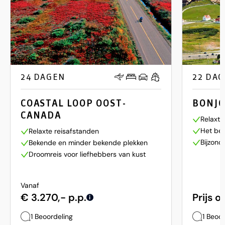
24 DAGEN
22 DA
COASTAL LOOP OOST-
BONJO
CANADA
Relaxt 
Het bes
Relaxte reisafstanden
Bijzond
Bekende en minder bekende plekken
Droomreis voor liefhebbers van kust
Vanaf
€ 3.270,- p.p.
Prijs 
i
1 Beoordeling
1 Beoo