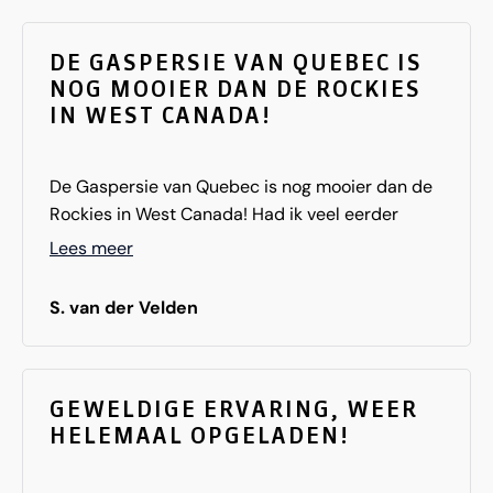
DE GASPERSIE VAN QUEBEC IS
NOG MOOIER DAN DE ROCKIES
IN WEST CANADA!
De Gaspersie van Quebec is nog mooier dan de
Rockies in West Canada! Had ik veel eerder
moeten doen.Tot volgend jaar, dan willen we
Lees meer
naar Atlantisch Canada.
S. van der Velden
GEWELDIGE ERVARING, WEER
HELEMAAL OPGELADEN!