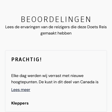
BEOORDELINGEN
Lees de ervaringen van de reizigers die deze Doets Reis
gemaakt hebben
PRACHTIG!
Elke dag werden wij verrast met nieuwe
hoogtepunten. De kust in dit deel van Canada is
super divers en afwisselend. Wij hebben genoten
Lees meer
van ruige kust, verlaten stranden en sfeervolle
dorpjes. De route was rustig qua opbouw zodat
Kleppers
wij ook lekker uitgerust thuis kwamen.