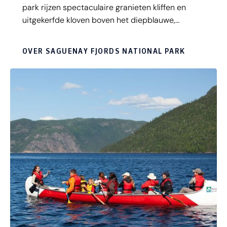
park rijzen spectaculaire granieten kliffen en
uitgekerfde kloven boven het diepblauwe,
gitzwarte water uit. Baan je al wandelend een
weg door het prachtige fjord, ontdek het gebied
OVER SAGUENAY FJORDS NATIONAL PARK
vanuit een watervliegtuig of spot bijzondere
beloega, minke en blauwe walvissen per boot.
Waar je ook voor kiest, het uitzicht in Saguenay
Fords is werkelijk magnifiek!