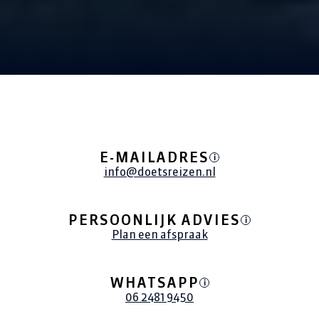
ALLE REIZEN
E-MAILADRES
i
info@doetsreizen.nl
PERSOONLIJK ADVIES
i
Plan een afspraak
WHATSAPP
i
06 2481 9450