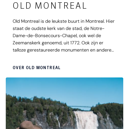
OLD MONTREAL
Old Montreal is de leukste buurt in Montreal. Hier
staat de oudste kerk van de stad, de Notre-
Dame-de-Bonsecours-Chapel, ook wel de
Zeemanskerk genoemd, uit 1772. Ook zijn er
talloze gerestaureerde monumenten en andere
historisch belangrijke gebouwen. Zo vindt je aan
het oude plein, Place Jacques Cartier, het Du
OVER OLD MONTREAL
Calvet House uit 1725, het historisch museum
Chateau Ramezay uit 1705 en nog veel meer. Old
Montreal is een super gezellige buurt met veel
bistro's en leuke cafeetjes, omringd door
schitterende huizen.