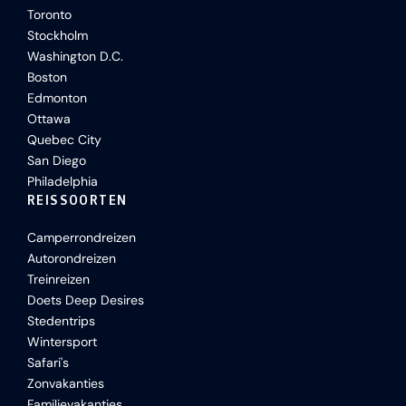
Toronto
Stockholm
Washington D.C.
Boston
Edmonton
Ottawa
Quebec City
San Diego
Philadelphia
REISSOORTEN
Camperrondreizen
Autorondreizen
Treinreizen
Doets Deep Desires
Stedentrips
Wintersport
Safari's
Zonvakanties
Familievakanties