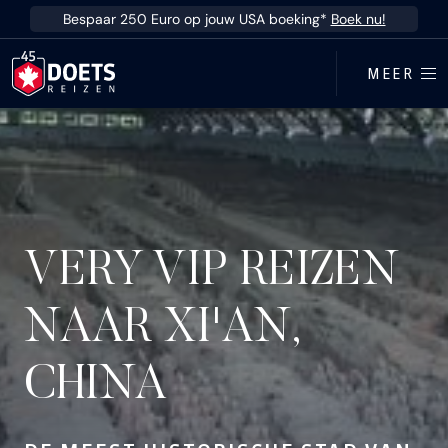
Ga direct naar inhoud
Bespaar 250 Euro op jouw USA boeking*
Boek nu!
MEER
VERY VIP REIZEN
NAAR XI'AN,
CHINA