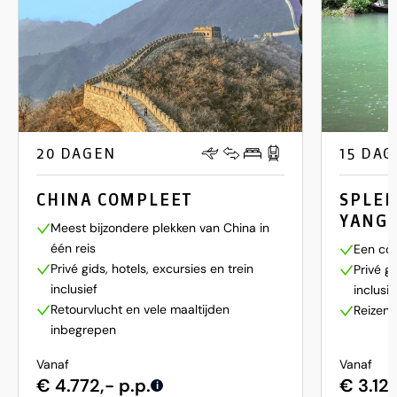
20 DAGEN
15 DA
CHINA COMPLEET
SPLEN
YANGT
Meest bijzondere plekken van China in
één reis
Een com
Privé gids, hotels, excursies en trein
Privé gi
inclusief
inclusie
Retourvlucht en vele maaltijden
Reizen 
inbegrepen
Vanaf
Vanaf
€ 4.772,- p.p.
€ 3.127
i