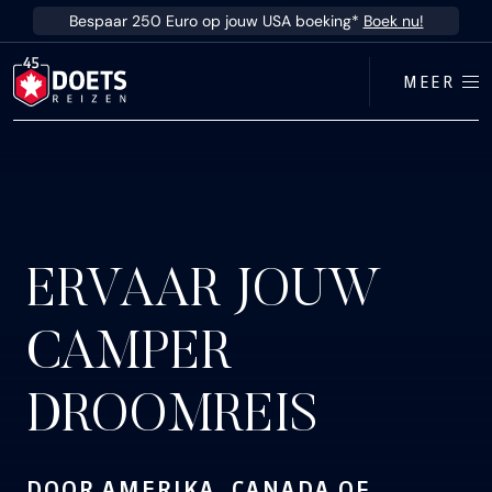
Ga direct naar inhoud
Bespaar 250 Euro op jouw USA boeking*
Boek nu!
MEER
ERVAAR JOUW
CAMPER
DROOMREIS
DOOR AMERIKA, CANADA OF