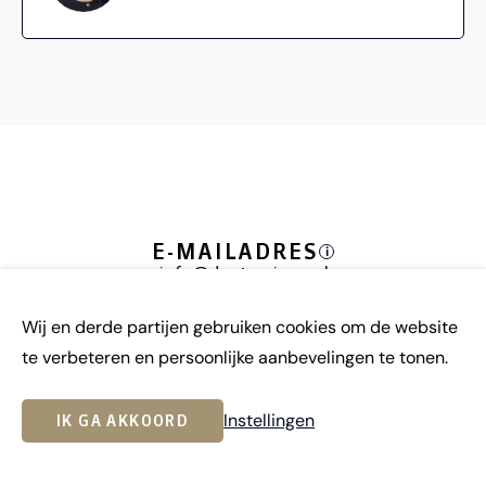
E-MAILADRES
i
info@doetsreizen.nl
Wij en derde partijen gebruiken cookies om de website
PERSOONLIJK ADVIES
i
te verbeteren en persoonlijke aanbevelingen te tonen.
Plan een afspraak
Instellingen
IK GA AKKOORD
WHATSAPP
i
06 2481 9450