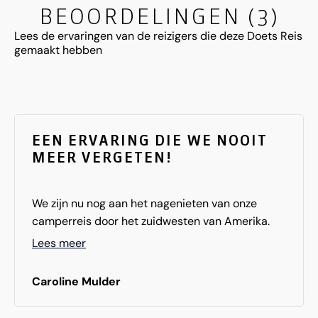
BEOORDELINGEN (3)
Lees de ervaringen van de reizigers die deze Doets Reis
gemaakt hebben
EEN ERVARING DIE WE NOOIT
MEER VERGETEN!
We zijn nu nog aan het nagenieten van onze
camperreis door het zuidwesten van Amerika.
We voelden ons de koning te rijk tijdens de ritten
Lees meer
die we maakten met de camper. De door jullie
geboekte campings, de camper en de excursies
Caroline Mulder
hebben allemaal onze verwachtingen
overtroffen. In Yosemite NP hebben we dankzij