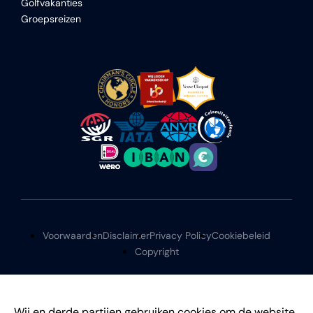
Golfvakanties
Groepsreizen
Voorwaarden
Disclaimer
Privacy Policy
Cookiebeleid
Copyright
Wij en derde partijen gebruiken cookies om de website