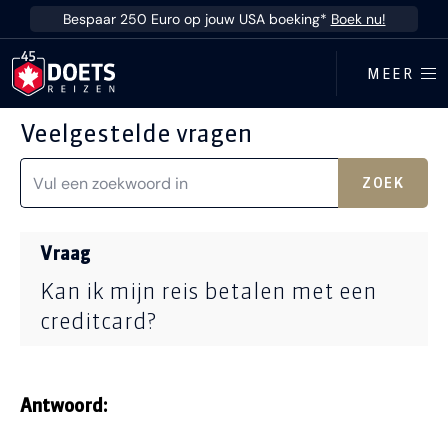
Ga direct naar inhoud
Bespaar 250 Euro op jouw USA boeking*
Boek nu!
MEER
Veelgestelde vragen
ZOEK
Vraag
Kan ik mijn reis betalen met een
creditcard?
Antwoord: