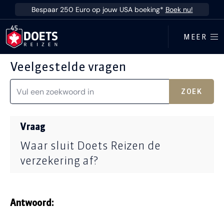
Ga direct naar inhoud
Bespaar 250 Euro op jouw USA boeking*
Boek nu!
MEER
Veelgestelde vragen
ZOEK
Vraag
Waar sluit Doets Reizen de
verzekering af?
Antwoord: