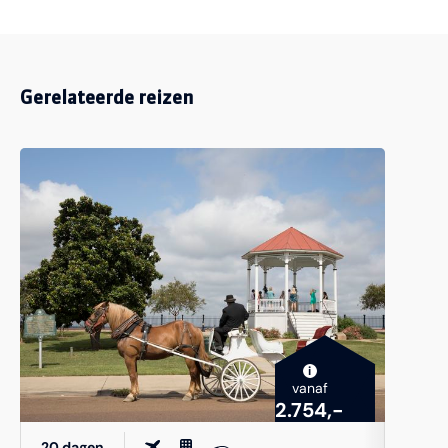
Gerelateerde reizen
i
vanaf
2.754,-
20 dagen