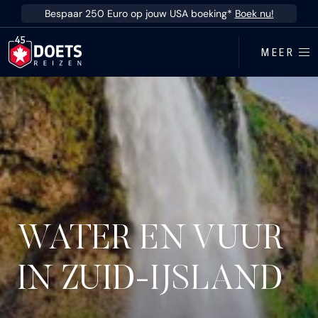
Ga direct naar inhoud
Bespaar 250 Euro op jouw USA boeking*
Boek nu!
MEER
WATER EN VUUR
IN ZUID-IJSLAND