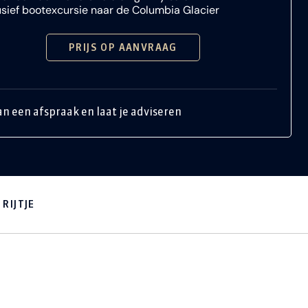
usief bootexcursie naar de Columbia Glacier
PRIJS OP AANVRAAG
an een afspraak en laat je adviseren
RIJTJE