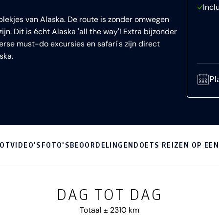
Incl
plekjes van Alaska. De route is zonder omwegen
jn. Dit is écht Alaska 'all the way'! Extra bijzonder
verse must-do excursies en safari's zijn direct
ska.
Pl
OOT
VIDEO'S
FOTO'S
BEOORDELINGEN
DOETS REIZEN OP EEN 
DAG TOT DAG
Totaal ± 2310 km