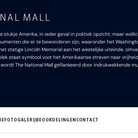
ONAL MALL
 stukje Amerika, in ieder geval in politiek opzicht, maar wel
menten die er te bewonderen zijn, waaronder het Washingto
 het statige Lincoln Memorial aan het westelijke uiteinde, omv
lek staat symbool voor het Amerikaanse streven naar vrijheid e
n wordt The National Mall geflankeerd door indrukwekkende m
IE
FOTOGALERIJ
BEOORDELINGEN
CONTACT