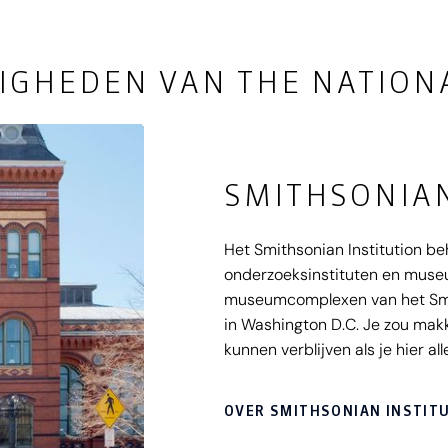
IGHEDEN VAN THE NATION
SMITHSONIAN
Het Smithsonian Institution b
onderzoeksinstituten en muse
museumcomplexen van het Smit
in Washington D.C. Je zou makk
kunnen verblijven als je hier a
gaat bezoeken! Zo kun je onde
Museum, het National Museum 
OVER SMITHSONIAN INSTIT
Natural History bezoeken. En 