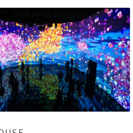
jk!
HOUSE