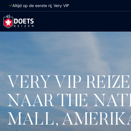
Ga direct naar inhoud
Altijd op de eerste rij, Very VIP
VERY VIP REIZ
NAAR THE NAT
MALL, AMERIK