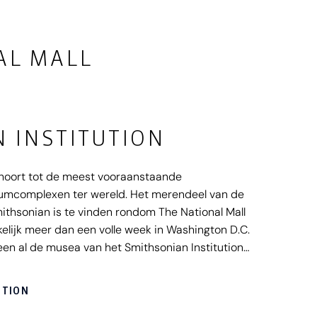
AL MALL
 INSTITUTION
ehoort tot de meest vooraanstaande
umcomplexen ter wereld. Het merendeel van de
hsonian is te vinden rondom The National Mall
elijk meer dan een volle week in Washington D.C.
lleen al de musea van het Smithsonian Institution
r andere het populaire National Air and Space
of American History en het National Museum of
UTION
goed te weten: alle musea van het Smithsonian