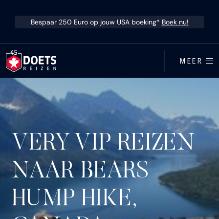
Ga direct naar inhoud
Bespaar 250 Euro op jouw USA boeking*
Boek nu!
MEER
VERY VIP REIZEN
NAAR BEARS
HUMP HIKE,