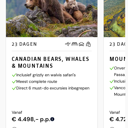
23 DAGEN
23 DA
CANADIAN BEARS, WHALES
MOUN
& MOUNTAINS
Onverge
Passag
Inclusief grizzly en walvis safari's
Inclusie
Meest complete route
Vancouv
Direct 6 must-do excursies inbegrepen
Mounta
Vanaf
Vanaf
€ 4.498,- p.p.
€ 4.72
i