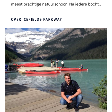
meest prachtige natuurschoon. Na iedere bocht
is er weer een nieuw uitzichtpunt die nog mooier
is dan de ander. Doorrijden zit er dus niet bij,
OVER ICEFIELDS PARKWAY
want deze prachtige natuur is waar je voor naar
Canada bent gevlogen. Langs de weg liggen
gletsjers, bergen, woeste rivieren en azuurblauwe
meren zoals Peyto en Bow Lake. Ontdek alvast
alle beziendwaardigheden van de Icefields
Parkway en geniet van inspirerende video's.