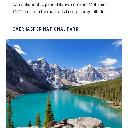
surrealistische, groenblauwe meren. Met ruim
1.200 km aan hiking trails kom je langs allerlei
bergpieken, watervallen, woeste rivieren,
waaronder de indrukwekkende Athabasca en
OVER JASPER NATIONAL PARK
Sunwapta, én de beroemde Angel Glacier van
Mount Edith Cavell. Deze hangende gletsjer heeft
de vorm van engelenvleugels en is één van de
mooiste 'hot spots' in West Canada! Lees snel
verder en bekijk informatieve video's over Jasper
National Park.