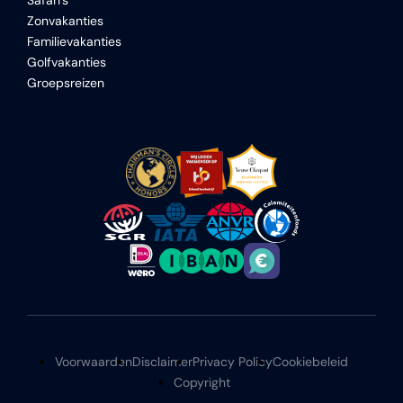
Safari's
Zonvakanties
Familievakanties
Golfvakanties
Groepsreizen
Voorwaarden
Disclaimer
Privacy Policy
Cookiebeleid
Copyright