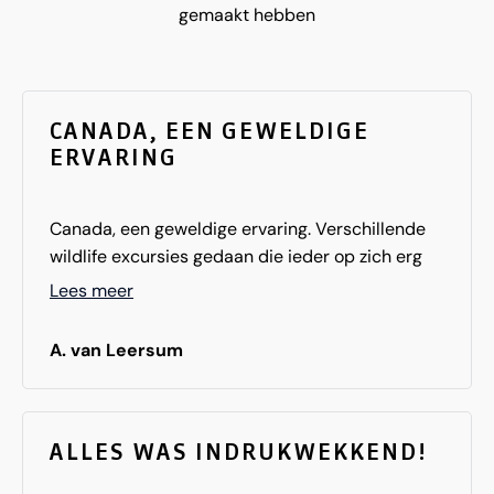
gemaakt hebben
CANADA, EEN GEWELDIGE
ERVARING
Canada, een geweldige ervaring. Verschillende
wildlife excursies gedaan die ieder op zich erg
indrukwekkend waren. Ook de hotels en lodges
Lees meer
waren over het algemeen goed. Dus,... het is een
aanrader!!!!
A. van Leersum
ALLES WAS INDRUKWEKKEND!