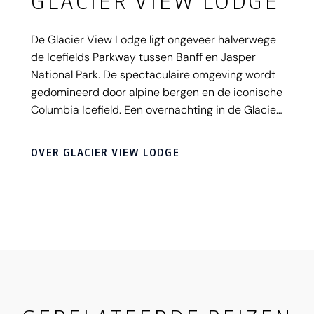
GLACIER VIEW LODGE
De Glacier View Lodge ligt ongeveer halverwege
de Icefields Parkway tussen Banff en Jasper
National Park. De spectaculaire omgeving wordt
gedomineerd door alpine bergen en de iconische
Columbia Icefield. Een overnachting in de Glacier
View Lodge is meer dan alleen een plek om te
slapen. Het is een All-Inclusive Glacier
OVER GLACIER VIEW LODGE
Experience. Vanaf het moment dat je incheckt zul
je als premium gast worden behandeld en
profiteer je van vele extra inbegrepen diensten
en activiteiten zodat je een complete beleving
ervaart. Let op, de Glacier View Lodge is alleen te
bezoeken door hotelgasten van dit hotel.
Wanneer je niet overnacht in de Glacier View
Lodge heb je alleen toegang tot de publieke
ruimtes van het Glacier Center.