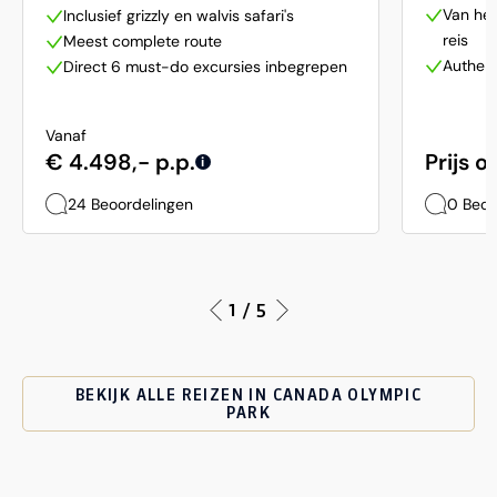
Van het
Inclusief grizzly en walvis safari's
reis
Meest complete route
Authent
Direct 6 must-do excursies inbegrepen
Vanaf
€ 4.498,- p.p.
Prijs 
i
24 Beoordelingen
0 Beoo
1 / 5
BEKIJK ALLE REIZEN IN CANADA OLYMPIC
PARK