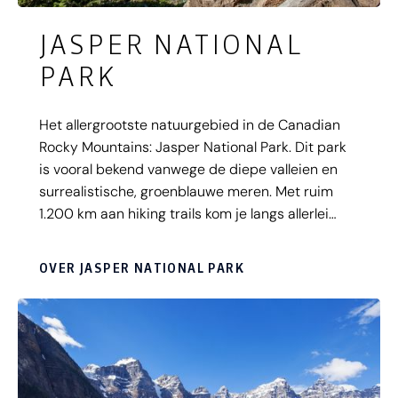
JASPER NATIONAL
PARK
Het allergrootste natuurgebied in de Canadian
Rocky Mountains: Jasper National Park. Dit park
is vooral bekend vanwege de diepe valleien en
surrealistische, groenblauwe meren. Met ruim
1.200 km aan hiking trails kom je langs allerlei
bergpieken, watervallen, woeste rivieren,
waaronder de indrukwekkende Athabasca en
OVER JASPER NATIONAL PARK
Sunwapta, én de beroemde Angel Glacier van
Mount Edith Cavell. Deze hangende gletsjer heeft
de vorm van engelenvleugels en is één van de
mooiste 'hot spots' in West Canada! Lees snel
verder en bekijk informatieve video's over Jasper
National Park.