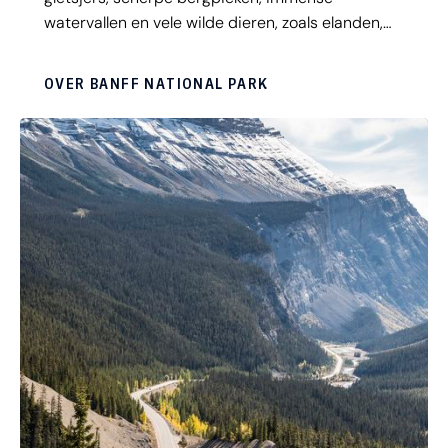
watervallen en vele wilde dieren, zoals elanden,
bergschapen, grizzly’s, zwarte beren én
visarenden. Tips? Volg de prachtige Icefields
OVER BANFF NATIONAL PARK
Parkway, overnacht in Moraine Lake Lodge of ga
kajakken op de helblauwe wateren van Bow Lake
en Peyto Lake. Banff behoort tot de toppers van
West Canada.