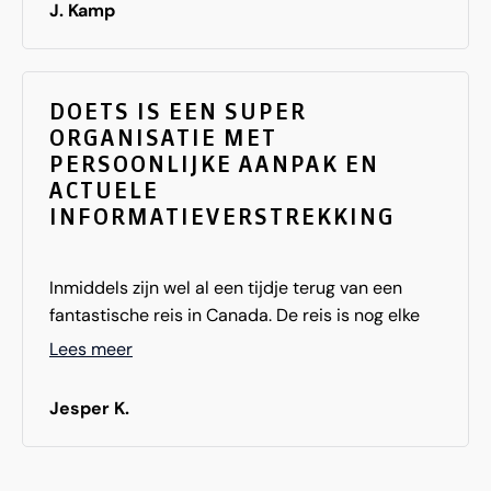
J. Kamp
DOETS IS EEN SUPER
ORGANISATIE MET
PERSOONLIJKE AANPAK EN
ACTUELE
INFORMATIEVERSTREKKING
Inmiddels zijn wel al een tijdje terug van een
fantastische reis in Canada. De reis is nog elke
dag een gespreksonderwerk voor ons en
Lees meer
genieten dan ook volop na! Door de drukte zijn
we vergeten snel een reactie te sturen maar
Jesper K.
onder het mom, beter laat dan nooit doen we dit
alsnog. Canada heeft ons geboden wat we
zochten. De vrijheid van een camperreis is