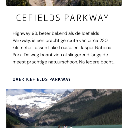
ICEFIELDS PARKWAY
Highway 93, beter bekend als de Icefields
Parkway, is een prachtige route van circa 230
kilometer tussen Lake Louise en Jasper National
Park. De weg baant zich al slingerend langs de
meest prachtige natuurschoon. Na iedere bocht
is er weer een nieuw uitzichtpunt die nog mooier
is dan de ander. Doorrijden zit er dus niet bij,
OVER ICEFIELDS PARKWAY
want deze prachtige natuur is waar je voor naar
Canada bent gevlogen. Langs de weg liggen
gletsjers, bergen, woeste rivieren en azuurblauwe
meren zoals Peyto en Bow Lake. Ontdek alvast
alle beziendwaardigheden van de Icefields
Parkway en geniet van inspirerende video's.