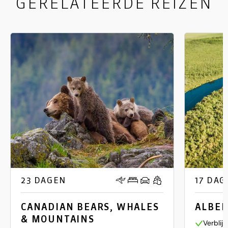
GERELATEERDE REIZEN
23 DAGEN
17 DAG
CANADIAN BEARS, WHALES
ALBER
& MOUNTAINS
Verblij