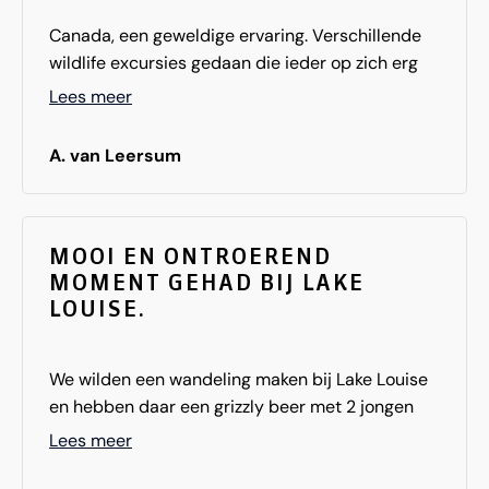
Canada, een geweldige ervaring. Verschillende
wildlife excursies gedaan die ieder op zich erg
indrukwekkend waren. Ook de hotels en lodges
Lees meer
waren over het algemeen goed. Dus,... het is een
aanrader!!!!
A. van Leersum
MOOI EN ONTROEREND
MOMENT GEHAD BIJ LAKE
LOUISE.
We wilden een wandeling maken bij Lake Louise
en hebben daar een grizzly beer met 2 jongen
gezien, zó mooi en ontroerend!
Lees meer