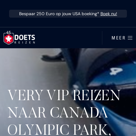
Ga direct naar inhoud
Bespaar 250 Euro op jouw USA boeking*
Boek nu!
MEER
VERY VIP REIZEN
NAAR CANADA
OLYMPIC PARK,