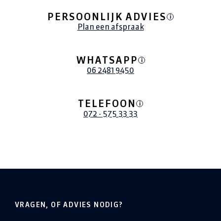
PERSOONLIJK ADVIES
i
Plan een afspraak
WHATSAPP
i
06 2481 9450
TELEFOON
i
072 - 575 33 33
VRAGEN, OF ADVIES NODIG?