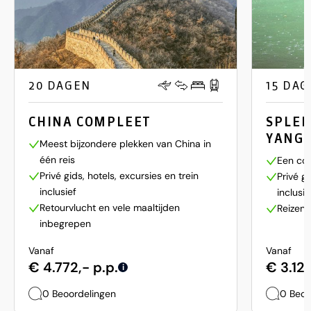
20 DAGEN
15 DA
CHINA COMPLEET
SPLEN
YANGT
Meest bijzondere plekken van China in
één reis
Een com
Privé gids, hotels, excursies en trein
Privé gi
inclusief
inclusie
Retourvlucht en vele maaltijden
Reizen 
inbegrepen
Vanaf
Vanaf
€ 4.772,- p.p.
€ 3.127
i
0 Beoordelingen
0 Beoo