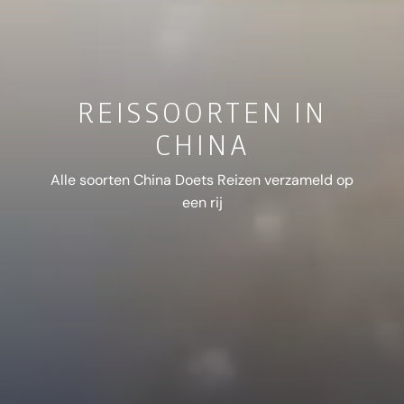
REISSOORTEN IN
CHINA
Alle soorten China Doets Reizen verzameld op
een rij