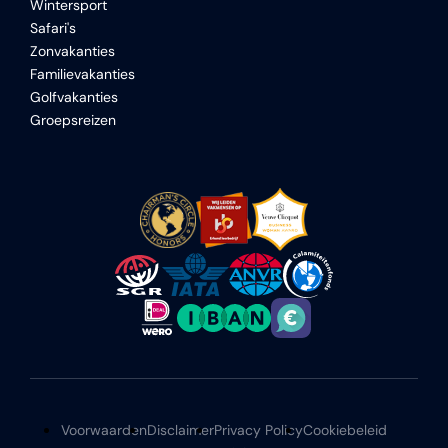
Wintersport
Safari's
Zonvakanties
Familievakanties
Golfvakanties
Groepsreizen
Voorwaarden
Disclaimer
Privacy Policy
Cookiebeleid