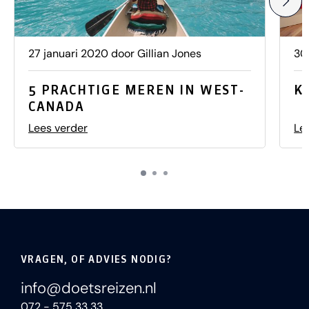
27 januari 2020 door Gillian Jones
30
5 PRACHTIGE MEREN IN WEST-
K
CANADA
Lees verder
Le
VRAGEN, OF ADVIES NODIG?
info@doetsreizen.nl
072 - 575 33 33