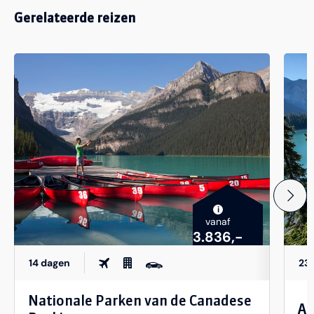
Gerelateerde reizen
i
vanaf
3.836,-
14 dagen
23
Nationale Parken van de Canadese
Au