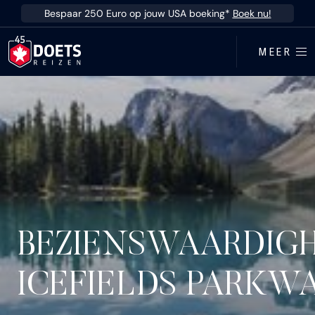
Ga direct naar inhoud
Bespaar 250 Euro op jouw USA boeking*
Boek nu!
MEER
BEZIENSWAARDIG
ICEFIELDS PARKW