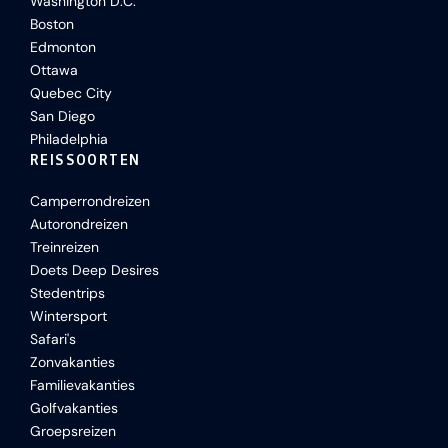
Washington D.C.
Boston
Edmonton
Ottawa
Quebec City
San Diego
Philadelphia
REISSOORTEN
Camperrondreizen
Autorondreizen
Treinreizen
Doets Deep Desires
Stedentrips
Wintersport
Safari's
Zonvakanties
Familievakanties
Golfvakanties
Groepsreizen