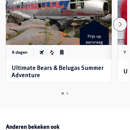
Prijs op
aanvraag
8 dagen
7 
Ultimate Bears & Belugas Summer
Ul
Adventure
Anderen bekeken ook