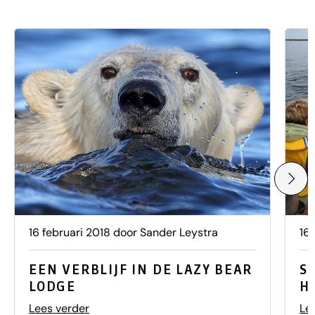
16 februari 2018 door Sander Leystra
16
EEN VERBLIJF IN DE LAZY BEAR
S
LODGE
H
Lees verder
Le