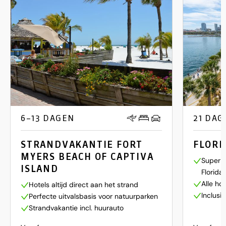
6–13 DAGEN
21 DAG
STRANDVAKANTIE FORT
FLORI
MYERS BEACH OF CAPTIVA
Super c
ISLAND
Florida
Alle ho
Hotels altijd direct aan het strand
Inclusi
Perfecte uitvalsbasis voor natuurparken
Strandvakantie incl. huurauto