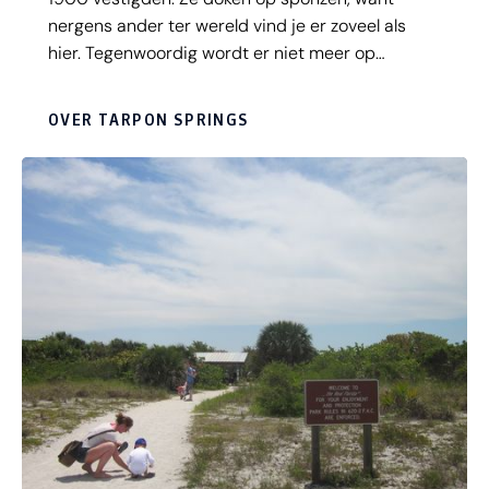
nergens ander ter wereld vind je er zoveel als
hier. Tegenwoordig wordt er niet meer op
sponzen gedoken, maar is het in Tarpon Springs
nog wel mogelijk mee te gaan met een boottocht.
OVER TARPON SPRINGS
Tijdens deze tocht wordt er op de ouderwetse
manier, compleet met duikpak van vroeger, naar
sponzen gedoken. In het Sponceorama Exhibit
Center vind je meer informatie over de
geschiedenis van het dorp en het sponsduiken.