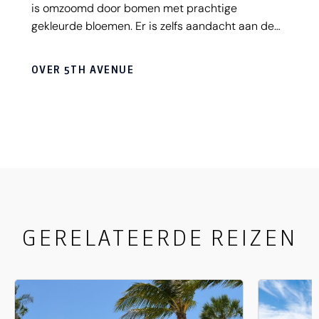
is omzoomd door bomen met prachtige
gekleurde bloemen. Er is zelfs aandacht aan de
lantaarnpalen besteed. Veel leuke terrassen,
winkels, kunstgaleries en eetgelegenheden.
OVER 5TH AVENUE
Tijdens het weekend wordt in de
horecagelegenheden veel livemuziek gespeeld
die zorgt voor een gezellige en bruisende sfeer.
Als je 5th Avenue helemaal uitloopt kom je bij het
prachtige zandstrand.
GERELATEERDE REIZEN