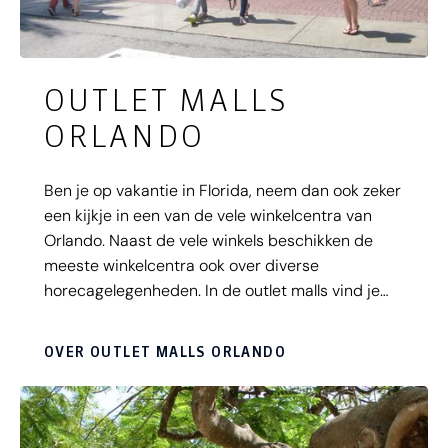
OUTLET MALLS
ORLANDO
Ben je op vakantie in Florida, neem dan ook zeker
een kijkje in een van de vele winkelcentra van
Orlando. Naast de vele winkels beschikken de
meeste winkelcentra ook over diverse
horecagelegenheden. In de outlet malls vind je
vele bekende merken tegen bodem prijsjes. Elk
mall heeft een andere samenstelling van winkels.
OVER OUTLET MALLS ORLANDO
Het is aan te raden om wanneer je op zoek bent
naar een specifiek merk eerst even een kijkje te
nemen op de website van de mall. Zo kan je zien
of zij jouw merk verkopen. Naast de outlet malls