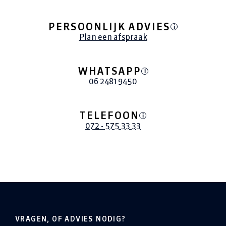
PERSOONLIJK ADVIES
i
Plan een afspraak
WHATSAPP
i
06 2481 9450
TELEFOON
i
072 - 575 33 33
VRAGEN, OF ADVIES NODIG?