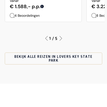
Vanaf
Vanaf
€ 1.588,- p.p.
€ 3.22
i
4 Beoordelingen
8 Beoo
1 / 5
BEKIJK ALLE REIZEN IN LOVERS KEY STATE
PARK