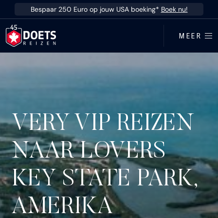
Ga direct naar inhoud
Bespaar 250 Euro op jouw USA boeking*
Boek nu!
MEER
VERY VIP REIZEN
NAAR LOVERS
KEY STATE PARK,
AMERIKA