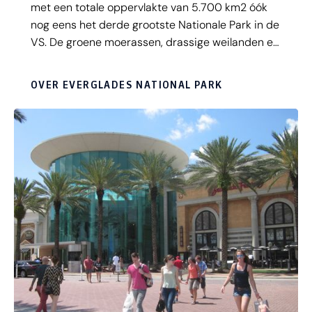
met een totale oppervlakte van 5.700 km2 óók
nog eens het derde grootste Nationale Park in de
VS. De groene moerassen, drassige weilanden en
talloze eilandjes vormen een eldorado voor wilde
(bedreigde) dieren, zoals alligators, panters en
OVER EVERGLADES NATIONAL PARK
slangen. En het park is met tal van zeldzame
vogelsoorten, waaronder flamingo’s, een waar
walhalla voor vogelliefhebbers.