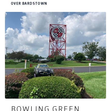
historische centrum van de stad. Zelfs de
OVER BARDSTOWN
postkoetshalte die in 1779 werd gebouwd wordt
vandaag de dag nog steeds als taverne,
restaurant en bed & breakfast gebruikt.
BOWLING GREEN