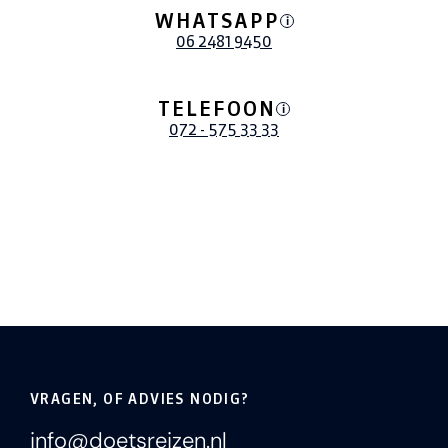
WHATSAPP
i
06 2481 9450
TELEFOON
i
072 - 575 33 33
VRAGEN, OF ADVIES NODIG?
info@doetsreizen.nl