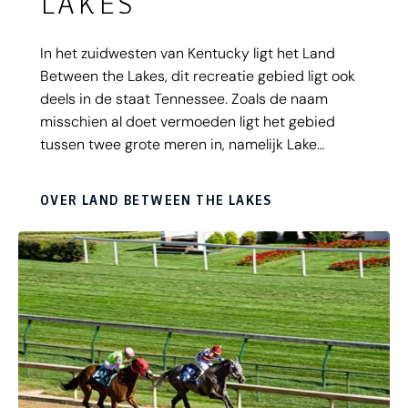
LAKES
In het zuidwesten van Kentucky ligt het Land
Between the Lakes, dit recreatie gebied ligt ook
deels in de staat Tennessee. Zoals de naam
misschien al doet vermoeden ligt het gebied
tussen twee grote meren in, namelijk Lake
Barkley en Kentucky Lake. Midden in de bossen
liggen veel campings en je vindt hier heel veel
OVER LAND BETWEEN THE LAKES
meren met zwemsteigers waar je even helemaal
alleen op de wereld kan zijn.