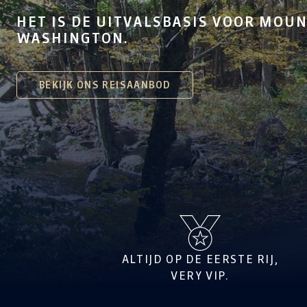
HET IS DE UITVALSBASIS VOOR MOU
WASHINGTON.
BEKIJK ONS REISAANBOD
ALTIJD OP DE EERSTE RIJ,
VERY VIP.