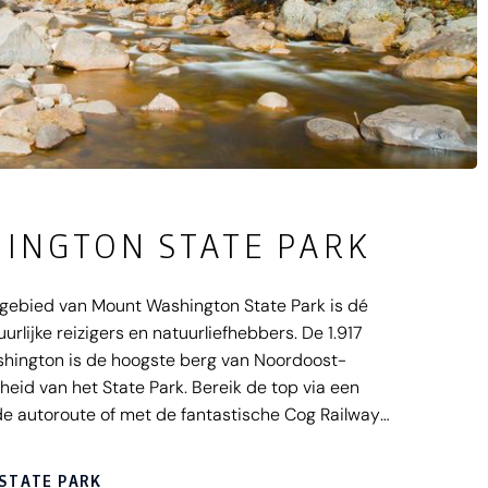
INGTON STATE PARK
gebied van Mount Washington State Park is dé
ijke reizigers en natuurliefhebbers. De 1.917
hington is de hoogste berg van Noordoost-
eid van het State Park. Bereik de top via een
de autoroute of met de fantastische Cog Railway
ervallen Glen Ellis Falls en Sabbaday Fall of zoek
Bridges. Mount Washington State Park in New
STATE PARK