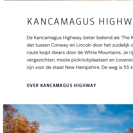
KANCAMAGUS HIGHW
De Kancamagus Highway, beter bekend als ‘The Kan
dat tussen Conway en Lincoln door het zuidelijk d
route loopt dwars door de White Mountains. Je ri
vergezichten, mooie picknickplaatsen en 'covere
zijn voor de staat New Hampshire. De weg is 55 k
verloop van Swift River. De Kancamagus Highway
indianenstammen die dit gebied ooit bewoonden
OVER KANCAMAGUS HIGHWAY
route is het aan te raden een korte wandeling na
Via een rotsachtige kloof bereik je een serie idyll