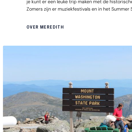
je kunt er een leuke trip maken met de historisch
Zomers zijn er muziekfestivals en in het Summer 
van Broadway theatershows plaats. Ten noordwes
grote Squam Lake en bij het plaatsje Holderness 
OVER MEREDITH
natuurwandelingen maken onder leiding van een 