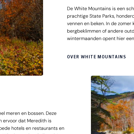
De White Mountains is een sch
prachtige State Parks, honder
vennen en beken. In de zomer k
bergbeklimmen of andere outdo
wintermaanden opent hier een 
van wintersport er terecht.
OVER WHITE MOUNTAINS
veel meren en bossen. Deze
n ervoor dat Meredith is
goede hotels en restaurants en