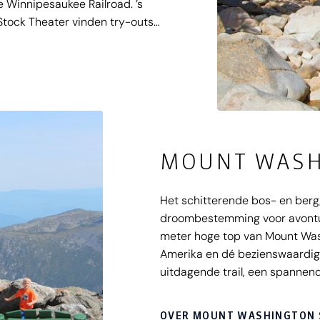
e Winnipesaukee Railroad. ’s
Stock Theater vinden try-outs
ten van Meredith ligt het
kun je prachtige
gids.
MOUNT WASH
Het schitterende bos- en berg
droombestemming voor avontuurl
meter hoge top van Mount Was
Amerika en dé bezienswaardigh
uitdagende trail, een spannen
treinreis. Vergaap je aan de wat
naar de majestueuze Covered 
OVER MOUNT WASHINGTON 