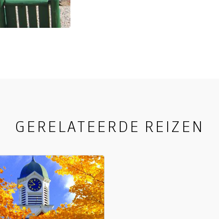
England is het letterlijke en f
GERELATEERDE REIZEN