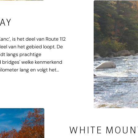
AY
c’, is het deel van Route 112
eel van het gebied loopt. De
jdt langs prachtige
d bridges' welke kenmerkend
ilometer lang en volgt het
 is vernoemd naar de
. Ongeveer halverwege de
ar de Sabbaday Falls te maken.
ische watervallen.
WHITE MOUN