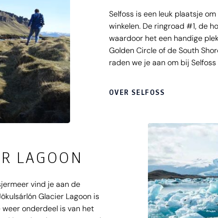
Selfoss is een leuk plaatsje om
winkelen. De ringroad #1, de hoo
waardoor het een handige plek
Golden Circle of de South Shor
raden we je aan om bij Selfoss 
in een prachtige ruige omgeving
hoort stromen.
OVER SELFOSS
ER LAGOON
jermeer vind je aan de
Jökulsárlón Glacier Lagoon is
e weer onderdeel is van het