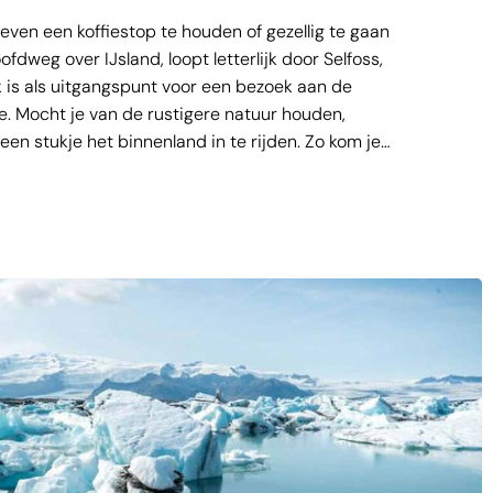
 even een koffiestop te houden of gezellig te gaan
fdweg over IJsland, loopt letterlijk door Selfoss,
 is als uitgangspunt voor een bezoek aan de
e. Mocht je van de rustigere natuur houden,
een stukje het binnenland in te rijden. Zo kom je
 waar je in alle rust de prachtige blauwe rivier