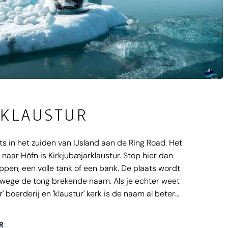
RKLAUSTUR
ts in het zuiden van IJsland aan de Ring Road. Het
 naar Höfn is Kirkjubæjarklaustur. Stop hier dan
en, een volle tank of een bank. De plaats wordt
wege de tong brekende naam. Als je echter weet
r' boerderij en 'klaustur' kerk is de naam al beter
R