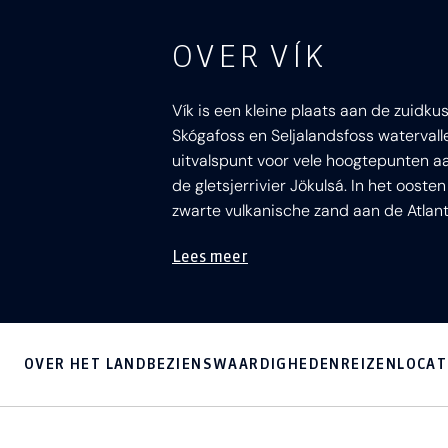
OVER VÍK
Vík is een kleine plaats aan de zuidku
Skógafoss en Seljalandsfoss watervalle
uitvalspunt voor vele hoogtepunten aa
de gletsjerrivier Jökulsá. In het oosten
zwarte vulkanische zand aan de Atlan
Lees meer
OVER HET LAND
BEZIENSWAARDIGHEDEN
REIZEN
LOCAT