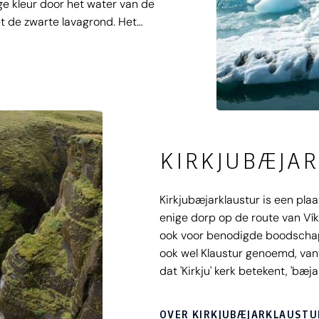
ge kleur door het water van de
t de zwarte lavagrond. Het
or je ogen de zee in, of
Een absoluut hoogtepunt op je
KIRKJUBÆJA
Kirkjubæjarklaustur is een plaa
enige dorp op de route van Vík
ook voor benodigde boodschapp
ook wel Klaustur genoemd, van
dat 'Kirkju' kerk betekent, 'bæja
te onthouden.
OVER KIRKJUBÆJARKLAUSTU