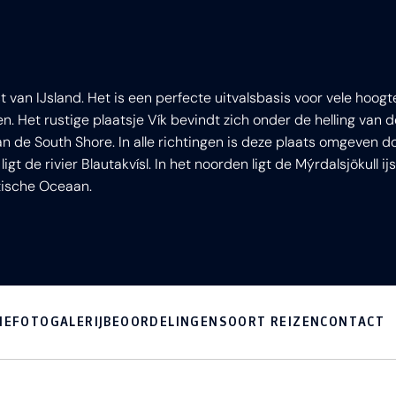
st van IJsland. Het is een perfecte uitvalsbasis voor vele hoo
n. Het rustige plaatsje Vík bevindt zich onder de helling van de
n de South Shore. In alle richtingen is deze plaats omgeven do
 ligt de rivier Blautakvísl. In het noorden ligt de Mýrdalsjökull 
tische Oceaan.
IE
FOTOGALERIJ
BEOORDELINGEN
SOORT REIZEN
CONTACT