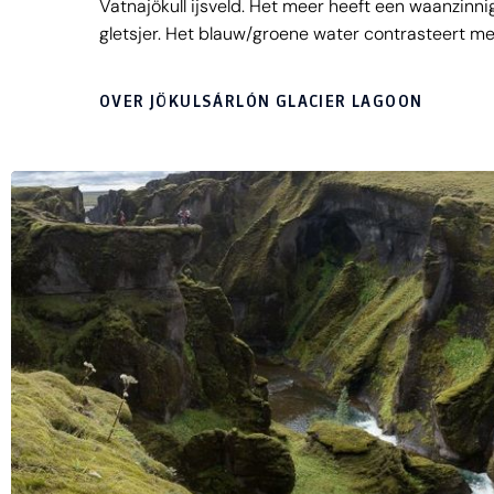
Vatnajökull ijsveld. Het meer heeft een waanzinni
gletsjer. Het blauw/groene water contrasteert me
water met daarin de enorme ijsbrokken stroomt vo
blijven liggen en schitteren op Diamond Beach. 
OVER JÖKULSÁRLÓN GLACIER LAGOON
rondreis over IJsland.