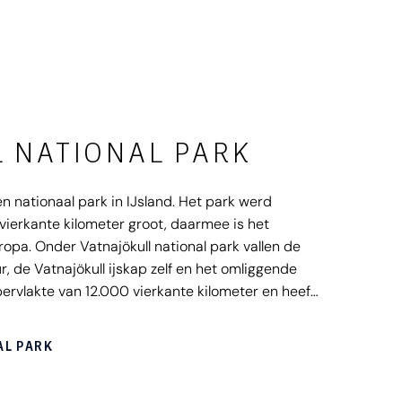
 NATIONAL PARK
en nationaal park in IJsland. Het park werd
vierkante kilometer groot, daarmee is het
ropa. Onder Vatnajökull national park vallen de
ur, de Vatnajökull ijskap zelf en het omliggende
ervlakte van 12.000 vierkante kilometer en heeft
n welke dagenlang kunnen worden verkend.
AL PARK