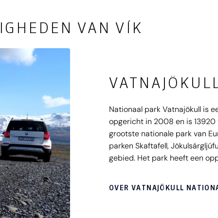
IGHEDEN VAN VÍK
VATNAJÖKULL
Nationaal park Vatnajökull is e
opgericht in 2008 en is 13920 
grootste nationale park van Eu
parken Skaftafell, Jökulsárgljúf
gebied. Het park heeft een opp
daardoor diverse hoogtepunte
OVER VATNAJÖKULL NATION