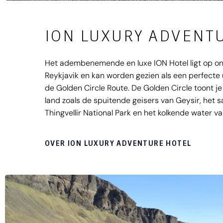
ION LUXURY ADVENT
Het adembenemende en luxe ION Hotel ligt op ong
Reykjavik en kan worden gezien als een perfecte u
de Golden Circle Route. De Golden Circle toont je
land zoals de spuitende geisers van Geysir, het
Thingvellir National Park en het kolkende water v
Waterval. Het hotel is omringd door prachtige be
beschikt over een zwembad en behoort tot de top 
OVER ION LUXURY ADVENTURE HOTEL