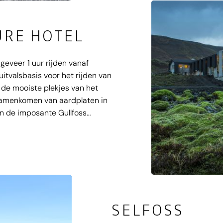
URE HOTEL
eveer 1 uur rijden vanaf
itvalsbasis voor het rijden van
 de mooiste plekjes van het
 samenkomen van aardplaten in
an de imposante Gullfoss
rgen en lava velden en
van luxe hotels in IJsland.
SELFOSS