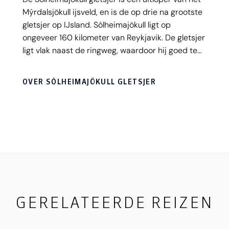
Mýrdalsjökull ijsveld, en is de op drie na grootste
gletsjer op IJsland. Sólheimajökull ligt op
ongeveer 160 kilometer van Reykjavik. De gletsjer
ligt vlak naast de ringweg, waardoor hij goed te
vinden is. Door het fantastische uitzicht vanaf de
gletsjer, de ligging en toegankelijkheid is het een
OVER SÓLHEIMAJÖKULL GLETSJER
geliefde gletsjer voor veel activiteiten, zoals
gletsjerwandelingen en snow mobiel tours.
GERELATEERDE REIZEN