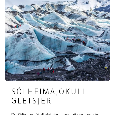
regenboogjagers want zodra de zon doorbreekt
verschijnt een prachtige heldere regenboog in de
omhoog zwevende nevel!
SÓLHEIMAJÖKULL
GLETSJER
De Sólheimajökull gletsjer is een uitloper van het