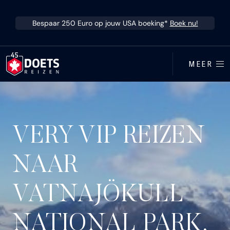
Ga direct naar inhoud
Bespaar 250 Euro op jouw USA boeking*
Boek nu!
MEER
VERY VIP REIZEN
NAAR
VATNAJÖKULL
NATIONAL PARK,