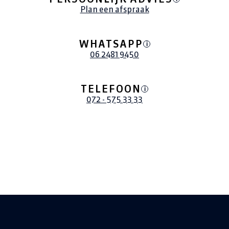
Plan een afspraak
WHATSAPP
i
06 2481 9450
TELEFOON
i
072 - 575 33 33