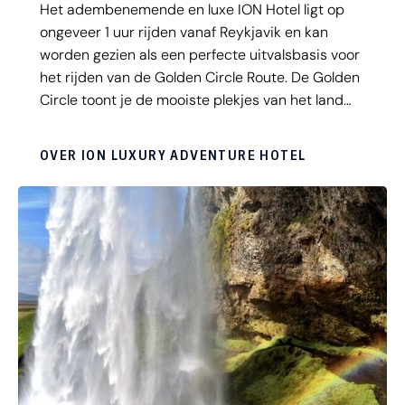
Het adembenemende en luxe ION Hotel ligt op
ongeveer 1 uur rijden vanaf Reykjavik en kan
worden gezien als een perfecte uitvalsbasis voor
het rijden van de Golden Circle Route. De Golden
Circle toont je de mooiste plekjes van het land
zoals de spuitende geisers van Geysir, het
samenkomen van aardplaten in Thingvellir
OVER ION LUXURY ADVENTURE HOTEL
National Park en het kolkende water van de
imposante Gullfoss Waterval. Het hotel is
omringd door prachtige bergen en lava velden en
beschikt over een zwembad en behoort tot de
top van luxe hotels in IJsland.