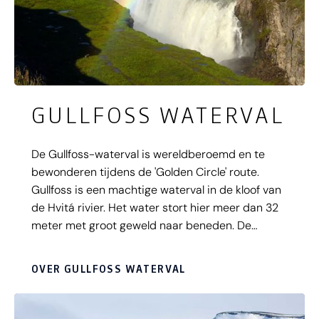
GULLFOSS WATERVAL
De Gullfoss-waterval is wereldberoemd en te
bewonderen tijdens de 'Golden Circle' route.
Gullfoss is een machtige waterval in de kloof van
de Hvitá rivier. Het water stort hier meer dan 32
meter met groot geweld naar beneden. De
vulkaan is 20 meter breed en bestaat uit twee
'trappen'. Gullfoss betekent ‘gouden waterval’ en
OVER GULLFOSS WATERVAL
dankt zijn naam aan het in de late middagzon
geel opkleurende, variërend troebele
gletsjerwater. Dit maakt het de ideale plek voor