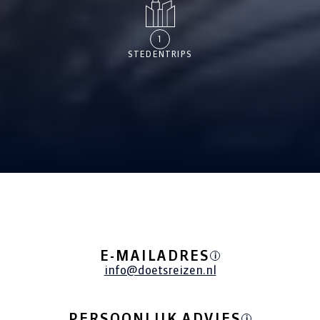
1
STEDENTRIPS
ALLE REIZEN
E-MAILADRES
i
info@doetsreizen.nl
PERSOONLIJK ADVIES
i