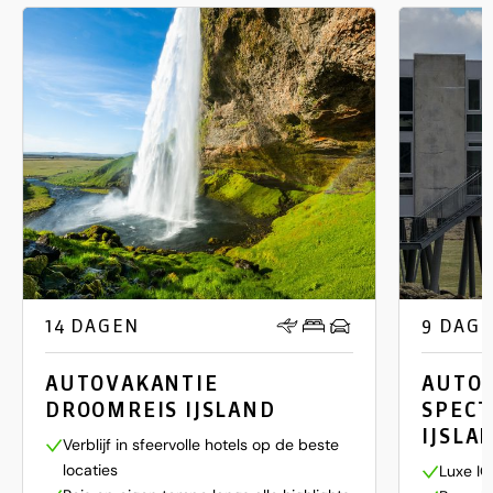
14 DAGEN
9 DAG
AUTOVAKANTIE
AUTOV
DROOMREIS IJSLAND
SPECT
IJSLA
Verblijf in sfeervolle hotels op de beste
locaties
Luxe IO