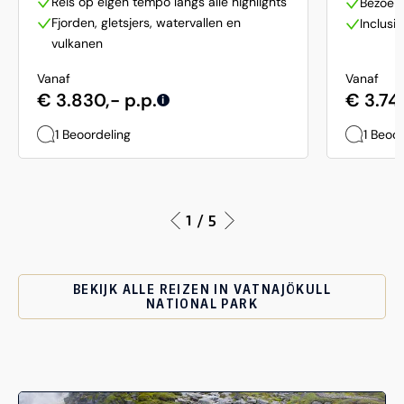
Reis op eigen tempo langs alle highlights
Bezoek
Fjorden, gletsjers, watervallen en
Inclusi
vulkanen
Vanaf
Vanaf
€ 3.830,- p.p.
€ 3.745
i
1 Beoordeling
1 Beoo
1 / 5
BEKIJK ALLE REIZEN IN VATNAJÖKULL
NATIONAL PARK