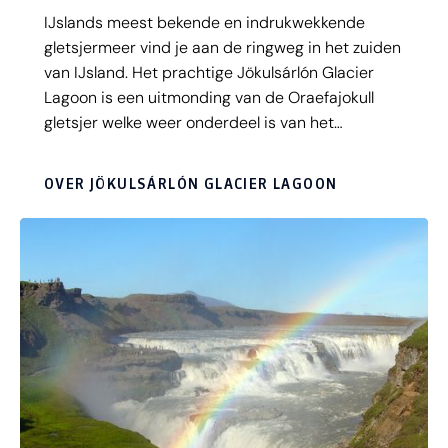
IJslands meest bekende en indrukwekkende
gletsjermeer vind je aan de ringweg in het zuiden
van IJsland. Het prachtige Jökulsárlón Glacier
Lagoon is een uitmonding van de Oraefajokull
gletsjer welke weer onderdeel is van het
Vatnajökull ijsveld. Het meer heeft een
waanzinnige kleur door het water van de gletsjer.
OVER JÖKULSÁRLÓN GLACIER LAGOON
Het blauw/groene water contrasteert met de
zwarte lavagrond. Het water met daarin de
enorme ijsbrokken stroomt voor je ogen de zee
in, of blijven liggen en schitteren op Diamond
Beach. Een absoluut hoogtepunt op je rondreis
over IJsland.