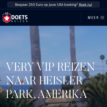
Ga direct naar inhoud
Bespaar 250 Euro op jouw USA boeking*
Boek nu!
MEER
VERY VIP REIZEN
NAAR HEISLER
PARK, AMERIKA