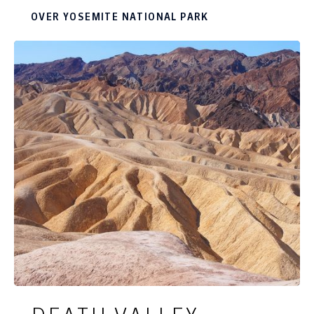
meer dan 3.000 km2 vind je de meest
OVER YOSEMITE NATIONAL PARK
fantastische uitzichtpunten, bijzondere
diersoorten, kolossale bergwanden en
denderende watervallen. Yosemite National Park
is bij uitstek een van de meest wonderlijke
plekken op aarde en haast een verplichte
tussenstop tijdens een rondreis door West
Amerika.