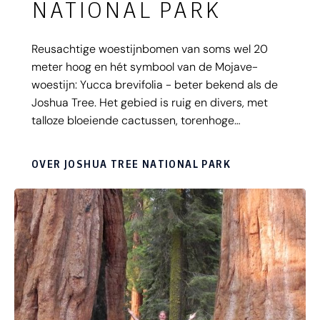
NATIONAL PARK
Reusachtige woestijnbomen van soms wel 20
meter hoog en hét symbool van de Mojave-
woestijn: Yucca brevifolia - beter bekend als de
Joshua Tree. Het gebied is ruig en divers, met
talloze bloeiende cactussen, torenhoge
veelarmige bomen en indrukwekkende
uitzichtpunten - nóg mooier dan de gelijknamige
OVER JOSHUA TREE NATIONAL PARK
albumhoes van U2. Mis ook zéker niet de grote,
roodbruine ronde rotsblokken verspreid over de
vlaktes van Joshua Tree. Of je nu komt voor een
inspannende hike, de vredige natuur of een
bezoekje aan het Oude Westen; Joshua Tree
National Park is een ontzettend leuke stop tijdens
je autorondreis door West Amerika.