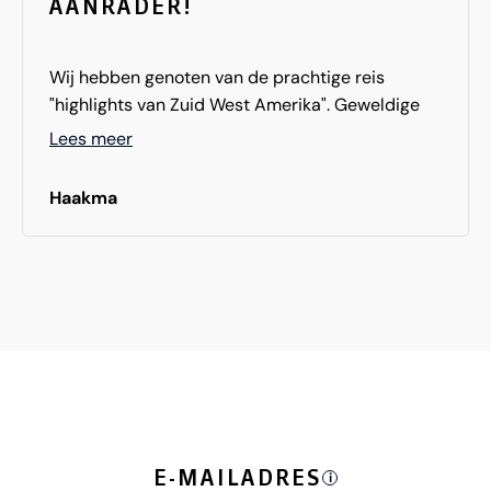
AANRADER!
Dank jullie wel voor het organiseren van deze
prachtige reiservaring!
Wij hebben genoten van de prachtige reis
"highlights van Zuid West Amerika". Geweldige
natuur, mooie parken en heel veel gezien. Deze
Lees meer
reis is een echte aanrader om in korte tijd bijna
alle hoogte punten van West USA te zien.
Haakma
E-MAILADRES
i