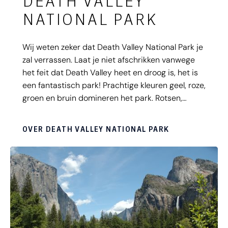
DEATH VALLEY
NATIONAL PARK
Wij weten zeker dat Death Valley National Park je
zal verrassen. Laat je niet afschrikken vanwege
het feit dat Death Valley heet en droog is, het is
een fantastisch park! Prachtige kleuren geel, roze,
groen en bruin domineren het park. Rotsen,
glooiende zandduinen en een prachtige
sterrenhemel zijn kenmerkend voor het park. De
OVER DEATH VALLEY NATIONAL PARK
mooiste uitzichtpunten? Zabriskie Point en
Dante's View zijn onze favorieten.