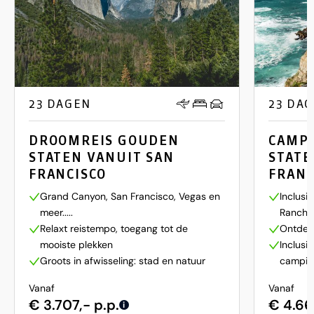
23 DAGEN
23 DA
DROOMREIS GOUDEN
CAMP
STATEN VANUIT SAN
STATE
FRANCISCO
FRANC
Grand Canyon, San Francisco, Vegas en
Inclusi
meer.....
Ranch!
Relaxt reistempo, toegang tot de
Ontdek 
mooiste plekken
Inclusi
Groots in afwisseling: stad en natuur
campin
Vanaf
Vanaf
€ 3.707,- p.p.
€ 4.66
i