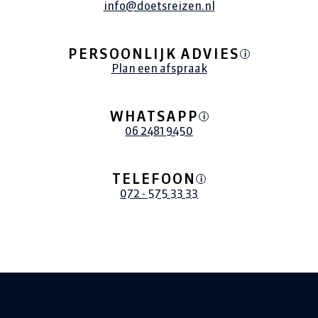
info@doetsreizen.nl
PERSOONLIJK ADVIES
i
Plan een afspraak
WHATSAPP
i
06 2481 9450
TELEFOON
i
072 - 575 33 33