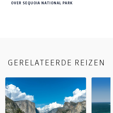
bezit namelijk de grootste, oudste én hoogste
OVER SEQUOIA NATIONAL PARK
bomen van de wereld. Vergaap je aan de
wereldberoemde 97-meter hoge General
Sherman Tree, wandel door Tunnel Log of klim
naar de top van Mount Whitney. Of je nu met de
auto er doorheen rijdt of te voet op avontuur
gaat: Sequoia National Park moet je met eigen
ogen zien.
GERELATEERDE REIZEN