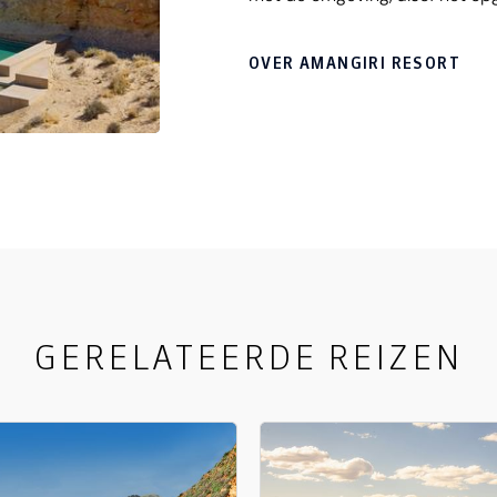
restaurant heb je hier een waa
prachtig verweven met het wo
OVER AMANGIRI RESORT
GERELATEERDE REIZEN