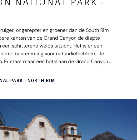
N NATIONAL PARK -
ruiger, ongerepter en groener dan de South Rim
ndere kanten van de Grand Canyon de diepte
m een schitterend weids uitzicht. Het is er een
ultieme bestemming voor natuurliefhebbers. Je
en. Er staat maar één hotel aan de Grand Canyon
 boeken via Doets Reizen. De North Rim is alleen
AL PARK - NORTH RIM