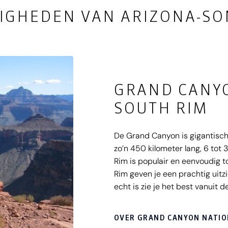
IGHEDEN VAN ARIZONA-SO
GRAND CANYO
SOUTH RIM
De Grand Canyon is gigantisc
zo’n 450 kilometer lang, 6 tot
Rim is populair en eenvoudig t
Rim geven je een prachtig uit
echt is zie je het best vanuit
Rim bezoekt, verblijf je in het 
Theatre met de prachtige film
OVER GRAND CANYON NATION
snel verder en geniet van insp