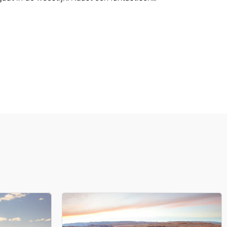
nzinnig wellness en spa gedeelte. Het resort is
estijnlandschap.