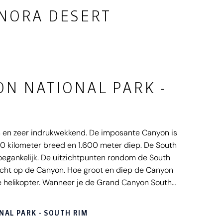
NORA DESERT
N NATIONAL PARK -
h en zeer indrukwekkend. De imposante Canyon is
 30 kilometer breed en 1.600 meter diep. De South
oegankelijk. De uitzichtpunten rondom de South
zicht op de Canyon. Hoe groot en diep de Canyon
 de helikopter. Wanneer je de Grand Canyon South
plaatsje Tusayan. Hier vind je ook het IMAX
 over het ontstaan van de Grand Canyon. Lees
AL PARK - SOUTH RIM
irerende video's