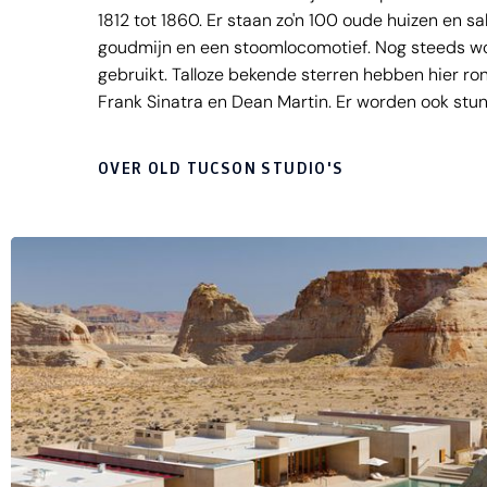
1812 tot 1860. Er staan zo'n 100 oude huizen en s
goudmijn en een stoomlocomotief. Nog steeds wor
gebruikt. Talloze bekende sterren hebben hier ro
Frank Sinatra en Dean Martin. Er worden ook stu
overval op een postkoets en gunfights (schijnge
OVER OLD TUCSON STUDIO'S