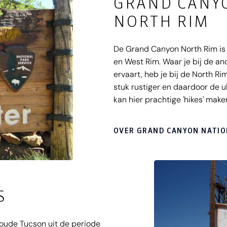
GRAND CANYO
NORTH RIM
De Grand Canyon North Rim is 
en West Rim. Waar je bij de a
ervaart, heb je bij de North Ri
stuk rustiger en daardoor de 
kan hier prachtige 'hikes' mak
North Rim, die je uiteraard kan
zomers te bezoeken.
OVER GRAND CANYON NATION
S
t oude Tucson uit de periode