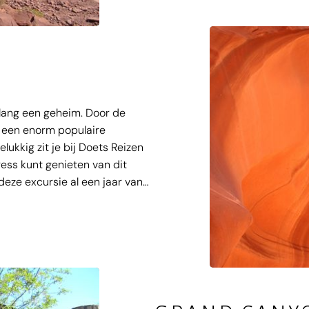
lang een geheim. Door de
 een enorm populaire
elukkig zit je bij Doets Reizen
tress kunt genieten van dit
deze excursie al een jaar van
ze 'slot canyon' word je
g gevormde, golvende rode
ovenkant van de canyon naar
rode kleurschakeringen die
on tijdens je rondreis door
n de Antelope Canyon!