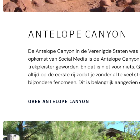
ANTELOPE CANYON
De Antelope Canyon in de Verenigde Staten was 
opkomst van Social Media is de Antelope Canyon
trekpleister geworden. En dat is niet voor niets. G
altijd op de eerste rij zodat je zonder al te veel s
bijzondere fenomeen. Dit is belangrijk aangezien 
tevoren volgeboekt kan zijn. Eenmaal binnen in de
overweldigd door de schoonheid van de prachti
OVER ANTELOPE CANYON
rotswanden. Vanwege het zonlicht dat door de b
binnen schijnt, krijgen de rotswanden prachtige 
met het uur veranderen. Bezoek de Antelope Cany
West-Amerika en stap in de magische wereld va