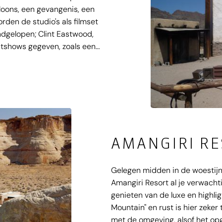
aloons, een gevangenis, een
den de studio's als filmset
ndgelopen; Clint Eastwood,
ntshows gegeven, zoals een
vechten van cowboys).
AMANGIRI R
Gelegen midden in de woestijn 
Amangiri Resort al je verwachti
genieten van de luxe en highli
Mountain" en rust is hier zeker
met de omgeving, alsof het opg