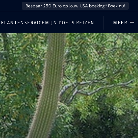
Bespaar 250 Euro op jouw USA boeking*
Boek nu!
N
KLANTENSERVICE
MIJN DOETS REIZEN
MEER