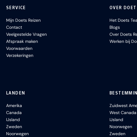
SERVICE
OVER DOET
Mijn Doets Reizen
Het Doets Te
Contact
Blogs
Veelgestelde Vragen
Over Doets Re
Afspraak maken
Werken bij Do
Voorwaarden
Verzekeringen
LANDEN
BESTEMMI
Amerika
Zuidwest Ame
Canada
West Canada
IJsland
IJsland
Zweden
Noorwegen
Noorwegen
Zweden