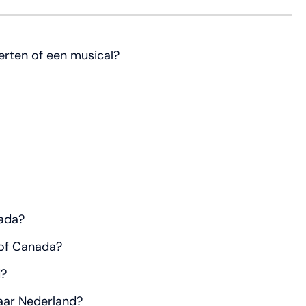
erten of een musical?
nada?
 of Canada?
d?
aar Nederland?