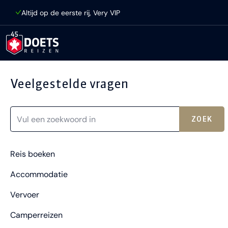
Ga direct naar inhoud
Altijd op de eerste rij, Very VIP
Veelgestelde vragen
ZOEK
Reis boeken
Accommodatie
Vervoer
Camperreizen