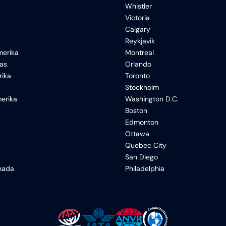
Whistler
Victoria
Calgary
Reykjavik
erika
Montreal
xas
Orlando
rika
Toronto
Stockholm
erika
Washington D.C.
Boston
Edmonton
Ottawa
Quebec City
San Diego
anada
Philadelphia