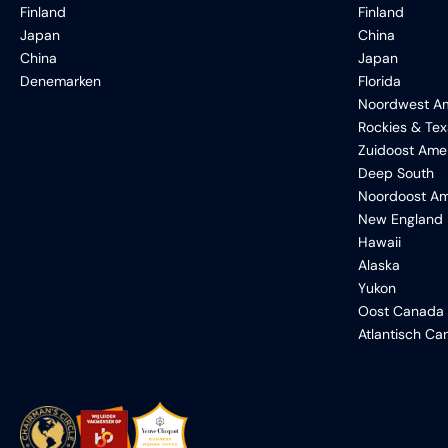
Finland
Finland
Japan
China
China
Japan
Denemarken
Florida
Noordwest Am
Rockies & Te
Zuidoost Ame
Deep South
Noordoost Am
New England
Hawaii
Alaska
Yukon
Oost Canada
Atlantisch C