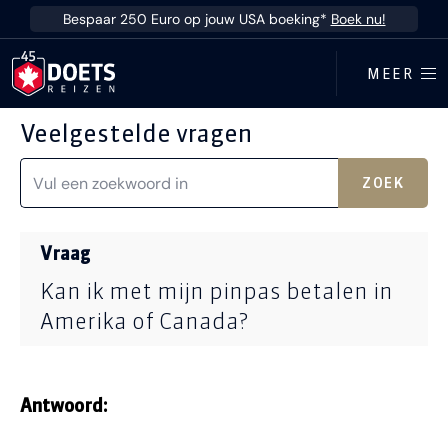
Ga direct naar inhoud
Bespaar 250 Euro op jouw USA boeking*
Boek nu!
MEER
Veelgestelde vragen
ZOEK
Vraag
Kan ik met mijn pinpas betalen in
Amerika of Canada?
Antwoord: