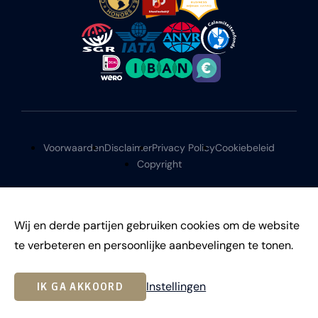
Voorwaarden
Disclaimer
Privacy Policy
Cookiebeleid
Copyright
Wij en derde partijen gebruiken cookies om de website
te verbeteren en persoonlijke aanbevelingen te tonen.
©
2026
Instellingen
IK GA AKKOORD