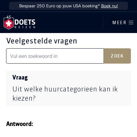
Ga direct naar inhoud
Bespaar 250 Euro op jouw USA boeking*
Boek nu!
MEER
Veelgestelde vragen
ZOEK
Vraag
Uit welke huurcategorieën kan ik
kiezen?
Antwoord: