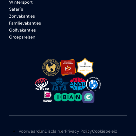
Wintersport
Safari's
Zonvakanties
Familievakanties
Golfvakanties
Groepsreizen
Voorwaarden
Disclaimer
Privacy Policy
Cookiebeleid