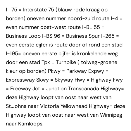
I- 75 = Interstate 75 (blauw rode kraag op
borden) oneven nummer noord-zuid route I-4 =
even nummer oost-west route I-BL 55 =
Business Loop I-BS 96 = Business Spur I-265 =
even eerste cijfer is route door of rond een stad
I-195= oneven eerste cijfer is kronkelende weg
door een stad Tpk = Turnpike ( tolweg-groene
kleur op borden) Pkwy = Parkway Expwy =
Expressway Skwy = Skyway Hwy = Highway Fwy
= Freeway Jct = Junction Transcanada Highway=
deze Highway loopt van oost naar west van
St.Johns naar Victoria Yellowhead Highway= deze
Highway loopt van oost naar west van Winnipeg
naar Kamloops.