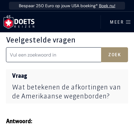
Ga direct naar inhoud
Bespaar 250 Euro op jouw USA boeking*
Boek nu!
MEER
Veelgestelde vragen
ZOEK
Vraag
Wat betekenen de afkortingen van
de Amerikaanse wegenborden?
Antwoord: